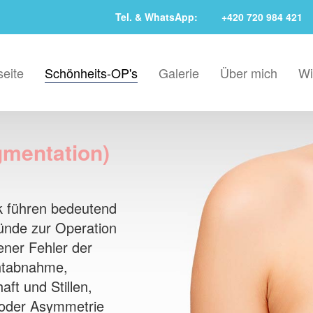
Tel. & WhatsApp:
+420 720 984 421
ní
seite
Schönheits-OP's
Galerie
Über mich
Wi
gace
mentation)
k führen bedeutend
ründe zur Operation
ener Fehler der
chtabnahme,
ft und Stillen,
 oder Asymmetrie