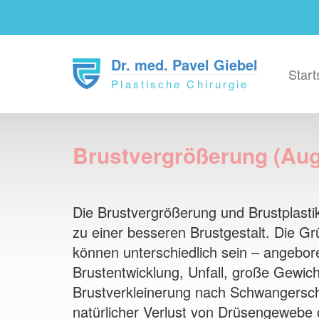
Direkt
zum
Inhalt
Hlav
Dr. med. Pavel Giebel
Start
navi
Plastische Chirurgie
Brustvergrößerung (Aug
Die Brustvergrößerung und Brustplasti
zu einer besseren Brustgestalt. Die G
können unterschiedlich sein – angebor
Brustentwicklung, Unfall, große Gewi
Brustverkleinerung nach Schwangerscha
natürlicher Verlust von Drüsengewebe