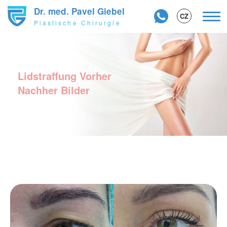
Dr. med. Pavel Giebel
Navi
CZ
Plastische Chirurgie
akti
Direkt
zum
Inhalt
Lidstraffung Vorher
Nachher Bilder