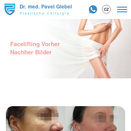
Dr. med. Pavel Giebel
Navi
CZ
Plastische Chirurgie
akti
Direkt
zum
Inhalt
Facelifting Vorher
Nachher Bilder